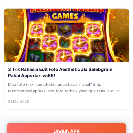
3 Trik Rahasia Edit Foto Aesthetic ala Selebgram
Pakai Apps dari vc55!
Mau foto makin aesthetic tanpa bayar mahal? Intip
rekomendasi aplikasi edit foto terbaik yang gue temuin di vc55
ini!
01 Mei 2026
Unduh APK