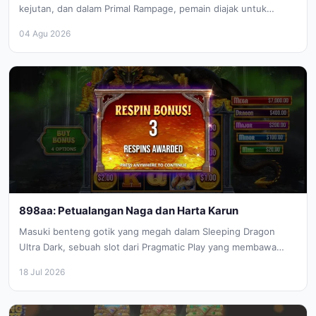
kejutan, dan dalam Primal Rampage, pemain diajak untuk
menemukan sosok penjaga kuno...
04 Agu 2026
898aa: Petualangan Naga dan Harta Karun
Masuki benteng gotik yang megah dalam Sleeping Dragon
Ultra Dark, sebuah slot dari Pragmatic Play yang membawa
Anda ke dalam...
18 Jul 2026