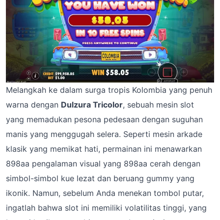
Melangkah ke dalam surga tropis Kolombia yang penuh
warna dengan
Dulzura Tricolor
, sebuah mesin slot
yang memadukan pesona pedesaan dengan suguhan
manis yang menggugah selera. Seperti mesin arkade
klasik yang memikat hati, permainan ini menawarkan
898aa pengalaman visual yang 898aa cerah dengan
simbol-simbol kue lezat dan beruang gummy yang
ikonik. Namun, sebelum Anda menekan tombol putar,
ingatlah bahwa slot ini memiliki volatilitas tinggi, yang