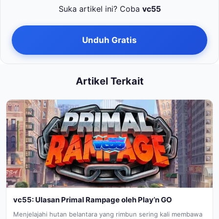
Suka artikel ini? Coba
vc55
Unduh Gratis
Artikel Terkait
vc55: Ulasan Primal Rampage oleh Play’n GO
Menjelajahi hutan belantara yang rimbun sering kali membawa