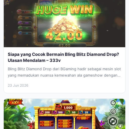
Siapa yang Cocok Bermain Bling Blitz Diamond Drop?
Ulasan Mendalam – 333v
Bling Blitz Diamond Drop dari BGaming hadir sebagai mesin slot
yang memadukan nuansa kemewahan ala gameshow dengan
mekanisme permainan yang...
23 Jun 2026