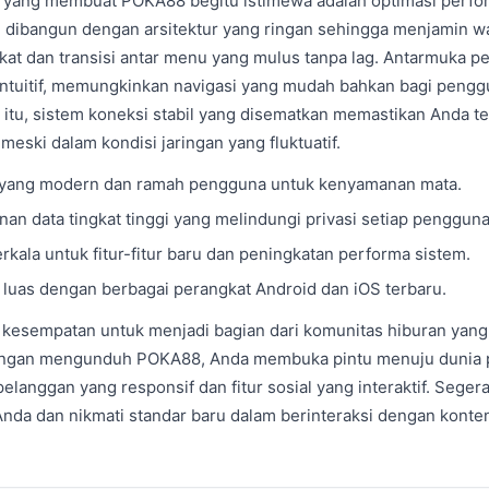
k yang membuat POKA88 begitu istimewa adalah optimasi perfo
ini dibangun dengan arsitektur yang ringan sehingga menjamin 
kat dan transisi antar menu yang mulus tanpa lag. Antarmuka 
intuitif, memungkinkan navigasi yang mudah bahkan bagi pengg
n itu, sistem koneksi stabil yang disematkan memastikan Anda t
meski dalam kondisi jaringan yang fluktuatif.
 yang modern dan ramah pengguna untuk kenyamanan mata.
an data tingkat tinggi yang melindungi privasi setiap pengguna
kala untuk fitur-fitur baru dan peningkatan performa sistem.
s luas dengan berbagai perangkat Android dan iOS terbaru.
 kesempatan untuk menjadi bagian dari komunitas hiburan yang
ngan mengunduh POKA88, Anda membuka pintu menuju dunia 
elanggan yang responsif dan fitur sosial yang interaktif. Segera
Anda dan nikmati standar baru dalam berinteraksi dengan konten 